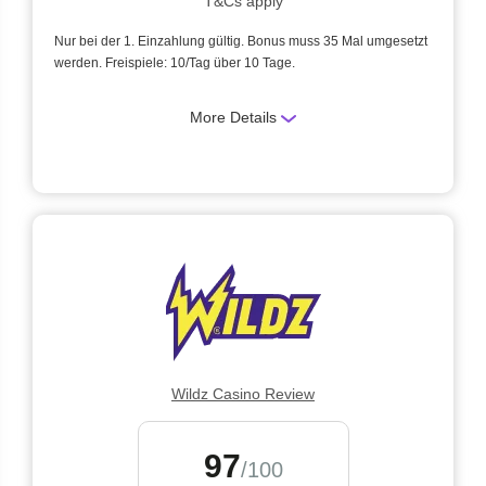
T&Cs apply
Nur bei der 1. Einzahlung gültig. Bonus muss 35 Mal umgesetzt
werden. Freispiele: 10/Tag über 10 Tage.
“It’s Hofftastic, isn’t it?” Das Online Casino lässt die
More Details
Drehscheiben über Ihr Glück entscheiden. Was hält Fortuna
bereit? Sind es wirklich maßgeschneiderte Belohnungen und
schnelle Zahlungen oder ist alles nur heiße Luft?
Pros
Cons
Keine Demo Spiele (im
+ 1000 Automaten
abgemeldeten
Zustand)
Außergewöhnliches VIP
Programm und Cashback
Keine Auszahlung von
Angebote
Kleinstbeträgen unter
20 €
Außergewöhnliches VIP
Wildz Casino Review
Programm und Cashback
Angebote
97
/100