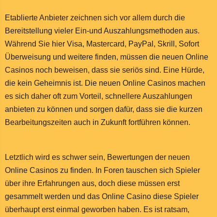
Etablierte Anbieter zeichnen sich vor allem durch die
Bereitstellung vieler Ein-und Auszahlungsmethoden aus.
Während Sie hier Visa, Mastercard, PayPal, Skrill, Sofort
Überweisung und weitere finden, müssen die neuen Online
Casinos noch beweisen, dass sie seriös sind. Eine Hürde,
die kein Geheimnis ist. Die neuen Online Casinos machen
es sich daher oft zum Vorteil, schnellere Auszahlungen
anbieten zu können und sorgen dafür, dass sie die kurzen
Bearbeitungszeiten auch in Zukunft fortführen können.
Letztlich wird es schwer sein, Bewertungen der neuen
Online Casinos zu finden. In Foren tauschen sich Spieler
über ihre Erfahrungen aus, doch diese müssen erst
gesammelt werden und das Online Casino diese Spieler
überhaupt erst einmal geworben haben. Es ist ratsam,