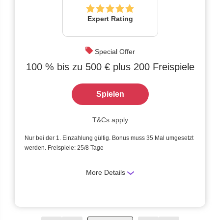
5.0
Ein- und Auszahlung
Spiele
Bonus
rating
Expert Rating
based
on
11
5
Special Offer
ratings
100 % bis zu 500 € plus 200 Freispiele
Ein- und Auszahlung
Cashout time:
Cashout limit:
Cashout fees:
72 hours+
N/A
No Fees
Spielen
T&Cs apply
Nur bei der 1. Einzahlung gültig. Bonus muss 35 Mal umgesetzt
werden. Freispiele: 25/8 Tage
Wildz verspricht viel: Blitzauszahlungen, einfache
More Details
Benutzeroberfläche, Belohnungen und vor allem ein
erstklassiges Spielererlebnis. Gibt es das Komplettpaket
wirklich oder ist es nur eine wilde Wunschvorstellung?