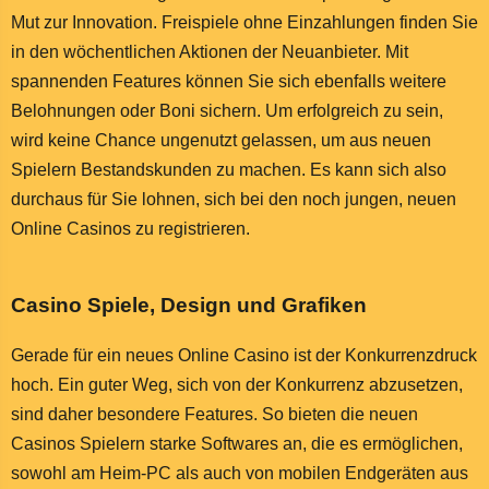
Mut zur Innovation. Freispiele ohne Einzahlungen finden Sie
in den wöchentlichen Aktionen der Neuanbieter. Mit
spannenden Features können Sie sich ebenfalls weitere
Belohnungen oder Boni sichern. Um erfolgreich zu sein,
wird keine Chance ungenutzt gelassen, um aus neuen
Spielern Bestandskunden zu machen. Es kann sich also
durchaus für Sie lohnen, sich bei den noch jungen, neuen
Online Casinos zu registrieren.
Casino Spiele, Design und Grafiken
Gerade für ein neues Online Casino ist der Konkurrenzdruck
hoch. Ein guter Weg, sich von der Konkurrenz abzusetzen,
sind daher besondere Features. So bieten die neuen
Casinos Spielern starke Softwares an, die es ermöglichen,
sowohl am Heim-PC als auch von mobilen Endgeräten aus