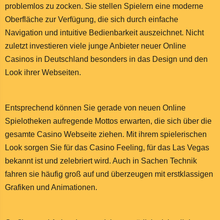
problemlos zu zocken. Sie stellen Spielern eine moderne
Oberfläche zur Verfügung, die sich durch einfache
Navigation und intuitive Bedienbarkeit auszeichnet. Nicht
zuletzt investieren viele junge Anbieter neuer Online
Casinos in Deutschland besonders in das Design und den
Look ihrer Webseiten.
Entsprechend können Sie gerade von neuen Online
Spielotheken aufregende Mottos erwarten, die sich über die
gesamte Casino Webseite ziehen. Mit ihrem spielerischen
Look sorgen Sie für das Casino Feeling, für das Las Vegas
bekannt ist und zelebriert wird. Auch in Sachen Technik
fahren sie häufig groß auf und überzeugen mit erstklassigen
Grafiken und Animationen.