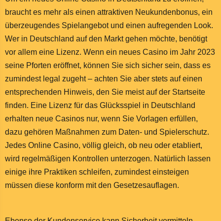
braucht es mehr als einen attraktiven Neukundenbonus, ein
überzeugendes Spielangebot und einen aufregenden Look.
Wer in Deutschland auf den Markt gehen möchte, benötigt
vor allem eine Lizenz. Wenn ein neues Casino im Jahr 2023
seine Pforten eröffnet, können Sie sich sicher sein, dass es
zumindest legal zugeht – achten Sie aber stets auf einen
entsprechenden Hinweis, den Sie meist auf der Startseite
finden. Eine Lizenz für das Glücksspiel in Deutschland
erhalten neue Casinos nur, wenn Sie Vorlagen erfüllen,
dazu gehören Maßnahmen zum Daten- und Spielerschutz.
Jedes Online Casino, völlig gleich, ob neu oder etabliert,
wird regelmäßigen Kontrollen unterzogen. Natürlich lassen
einige ihre Praktiken schleifen, zumindest einsteigen
müssen diese konform mit den Gesetzesauflagen.
Ebenso der Kundenservice kann Sicherheit vermitteln.