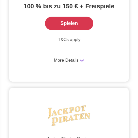
100 % bis zu 150 € + Freispiele
Spielen
T&Cs apply
Neue Casinos gibt es wie Sand am Meer? Nicht ganz, denn um
More Details
in Deutschland legal an den Markt zu gehen, gibt es einiges zu
beachten. Lesen Sie hier alles über das neue Betiton Casino,
das erst 2023 seine Pforten in Deutschland eröffnete.
Pros
Cons
Hohe
Kein Live Chat oder
Benutzerfreundlichkeit
Telefonhotline
PayPal als
Kein VIP oder
Zahlungsmethode
Treueprogramm
Demoversionen