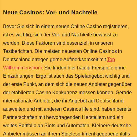
Neue Casinos: Vor- und Nachteile
Bevor Sie sich in einem neuen Online Casino registrieren,
ist es wichtig, sich der Vor- und Nachteile bewusst zu
werden. Diese Faktoren sind essenziell in unseren
Testberichten. Die meisten neuesten Online Casinos in
Deutschland erregen gerne Aufmerksamkeit mit
Top
Willkommensboni
. Sie finden hier häufig Freispiele ohne
Einzahlungen. Ergo ist auch das Spielangebot wichtig und
der erste Punkt, an dem sich die neuen Anbieter gegenüber
der etablierten Casino Konkurrenz messen können. Gerade
internationale Anbieter, die ihr Angebot auf Deutschland
ausweiten und mit anderen Casinos life sind, haben bereits
Partnerschaften mit hervorragenden Herstellern und ein
weites Portfolio an Slots und Automaten. Kleinere deutsche
Anbieter müssen an ihrem Spielesortiment gegebenenfalls