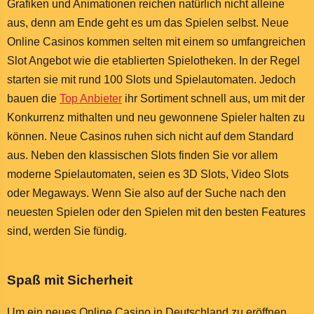
Grafiken und Animationen reichen natürlich nicht alleine
aus, denn am Ende geht es um das Spielen selbst. Neue
Online Casinos kommen selten mit einem so umfangreichen
Slot Angebot wie die etablierten Spielotheken. In der Regel
starten sie mit rund 100 Slots und Spielautomaten. Jedoch
bauen die
Top Anbieter
ihr Sortiment schnell aus, um mit der
Konkurrenz mithalten und neu gewonnene Spieler halten zu
können. Neue Casinos ruhen sich nicht auf dem Standard
aus. Neben den klassischen Slots finden Sie vor allem
moderne Spielautomaten, seien es 3D Slots, Video Slots
oder Megaways. Wenn Sie also auf der Suche nach den
neuesten Spielen oder den Spielen mit den besten Features
sind, werden Sie fündig.
Spaß mit Sicherheit
Um ein neues Online Casino in Deutschland zu eröffnen,