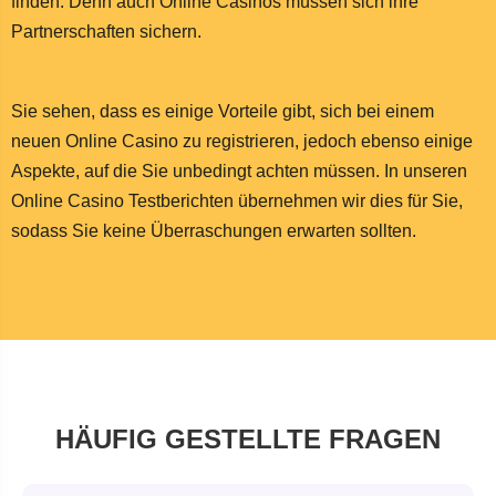
finden. Denn auch Online Casinos müssen sich ihre
Partnerschaften sichern.
Sie sehen, dass es einige Vorteile gibt, sich bei einem
neuen Online Casino zu registrieren, jedoch ebenso einige
Aspekte, auf die Sie unbedingt achten müssen. In unseren
Online Casino Testberichten übernehmen wir dies für Sie,
sodass Sie keine Überraschungen erwarten sollten.
HÄUFIG GESTELLTE FRAGEN