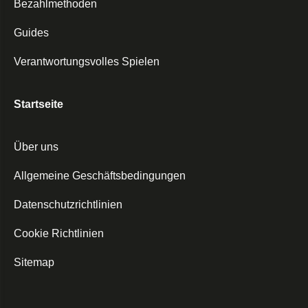
Bezahlmethoden
Guides
Verantwortungsvolles Spielen
Startseite
Über uns
Allgemeine Geschäftsbedingungen
Datenschutzrichtlinien
Cookie Richtlinien
Sitemap